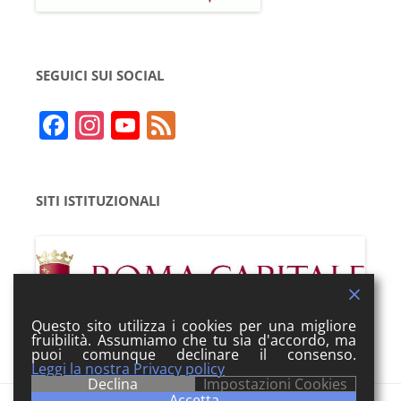
SEGUICI SUI SOCIAL
F
In
Y
F
a
st
o
e
c
a
u
e
SITI ISTITUZIONALI
e
gr
T
d
b
a
u
o
m
b
o
e
k
Questo sito utilizza i cookies per una migliore
fruibilità. Assumiamo che tu sia d'accordo, ma
puoi comunque declinare il consenso.
Leggi la nostra Privacy policy
Declina
Impostazioni Cookies
Accetta