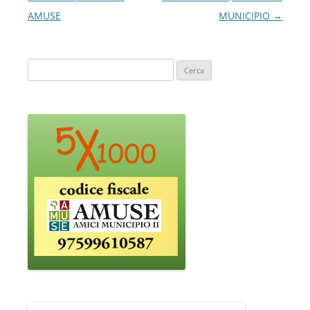
articolo
AMUSE
MUNICIPIO
→
Ricerca
per: