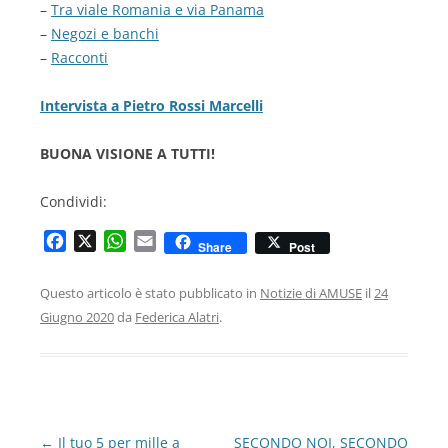
–
Tra viale Romania e via Panama
–
Negozi e banchi
–
Racconti
Intervista a Pietro Rossi Marcelli
BUONA VISIONE A TUTTI!
Condividi:
F
X
W
E
Share
Post
a
h
m
c
a
a
Questo articolo è stato pubblicato in
Notizie di AMUSE
il
24
e
t
i
Giugno 2020
da
Federica Alatri
.
b
s
l
o
A
o
p
k
p
Navigazione
←
Il tuo 5 per mille a
SECONDO NOI, SECONDO