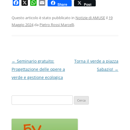
F
X
W
E
Share
Post
a
h
m
c
a
a
Questo articolo è stato pubblicato in
Notizie di AMUSE
il
19
e
t
i
Maggio 2024
da
Pietro Rossi Marcelli
.
b
s
l
o
A
o
p
k
p
Navigazione
←
Seminario gratuito:
Torna il verde a piazza
articolo
Progettazione delle opere a
Sabazio!
→
verde e gestione ecologica
Ricerca
per: