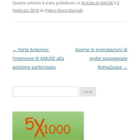
c
a
a
Questo articolo è stato pubblicato in
Notizie di AMUSE
il
2
e
t
i
Febbraio 2018
da
Pietro Rossi Marcelli
.
b
s
l
o
A
o
p
k
p
Navigazione
←
Forte Antenne:
Aperte le prenotazioni di
articolo
l’interesse di AMUSE alla
molte passeggiate
gestione partecipata
Roma2pass
→
Ricerca
per: