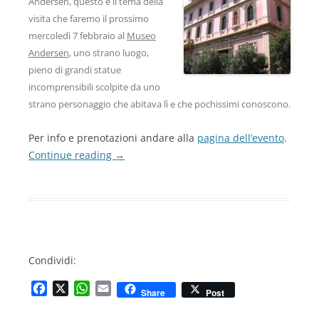
Andersen, questo è il tema della
visita che faremo il prossimo
mercoledì 7 febbraio al
Museo
Andersen
, uno strano luogo,
pieno di grandi statue
incomprensibili scolpite da uno
strano personaggio che abitava lì e che pochissimi conoscono.
Per info e prenotazioni andare alla
pagina dell’evento
.
Continue reading
→
Condividi:
F
X
W
E
Share
Post
a
h
m