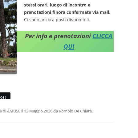
stessi orari, luogo di incontro e
prenotazioni finora confermate via mail
.
Ci sono ancora posti disponibili.
Per info e prenotazioni
CLICCA
QUI
ost
ie di AMUSE
il
13 Maggio 2026
da
Romolo De Chiara
.