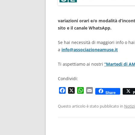
variazioni orari e/o modalità d’inco
sito e il canale WhatsApp.
Se hai necessità di maggiori info o hai
a
info@associazioneamuse.it
Ti aspettiamo ai nostri
“Martedi di A
Condividi:
F
X
W
E
Share
P
a
h
m
c
a
a
Questo articolo è stato pubblicato in
Notiz
e
t
i
b
s
l
o
A
o
p