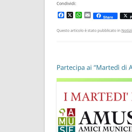
Condividi:
F
X
W
E
Share
P
a
h
m
c
a
a
Questo articolo è stato pubblicato in
Notiz
e
t
i
b
s
l
o
A
o
p
k
p
Partecipa ai “Martedì di