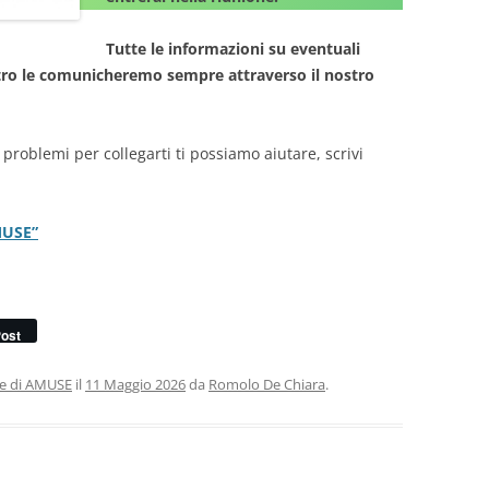
Tutte le informazioni su eventuali
ntro le comunicheremo sempre attraverso il nostro
 problemi per collegarti ti possiamo aiutare, scrivi
MUSE”
ost
ie di AMUSE
il
11 Maggio 2026
da
Romolo De Chiara
.