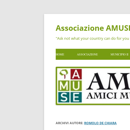
Vai
al
contenuto
Associazione AMUS
"Ask not what your country can do for you 
HOME
ASSOCIAZIONE
MUNICIPIO II
CHI SIAMO
IL TERRITO
I VALORI
I QUARTIER
ORGANI E CARICHE
ALLA SCOP
STATUTO, REGOLAMENTO E
SITO ISTIT
PROTOCOLLI
IL SISTEMA DI QUALITÀ
ARCHIVI AUTORE:
ROMOLO DE CHIARA
INFORMATIVA PRIVACY