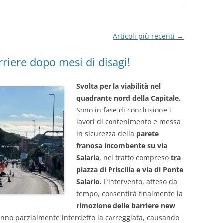
DECORO E VERDE URBANO
APPUNTAMENTI AMUSE
Articoli più recenti
→
INIZIATIVE
rriere dopo mesi di disagi!
AMUSE FA RETE
PROGETTI CONCLUSI
Svolta per la viabilità nel
quadrante nord della Capitale.
Sono in fase di conclusione i
lavori di contenimento e messa
in sicurezza della
parete
franosa incombente su via
Salaria
, nel tratto compreso
tra
piazza di Priscilla e via di Ponte
Salario.
L’intervento, atteso da
tempo, consentirà finalmente la
rimozione delle barriere
new
nno parzialmente interdetto la carreggiata, causando