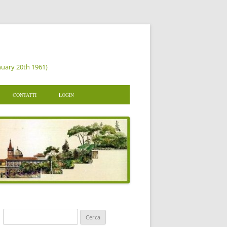
nuary 20th 1961)
CONTATTI
LOGIN
 DI AMUSE
VITI A AMUSE
VA LA TUA ISCRIZIONE
TO
NI UN PROGETTO
MENTAZIONE
RISERVATA
Ricerca
per: