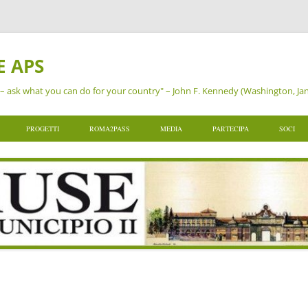
E APS
– ask what you can do for your country" – John F. Kennedy (Washington, Ja
PROGETTI
ROMA2PASS
MEDIA
PARTECIPA
SOCI
RIO
DONA UN ALBERO
COSA È ROMA2PASS
BROCHURE DI AMUSE
ISCRIVITI A AMUSE
AMICI
I E LE ALTRE AREE
SEGNALIAMO
ROMA2PASS VA A SCUOLA
NEWSLETTER
DONA A AMUSE
ISCRI
ERTA DEL MUNICIPIO
TAPPIAMO
I RACCONTI DEL FLANEUR
SOCIAL NETWORKS
DONA IL TUO 5 X 1000
RINNO
UZIONALE
TUTELIAMO
A SPASSO CON LOQUIS!
COMUNICATI STAMPA
PARTECIPA A UN PROGET
PROPO
MONETIAMO
RASSEGNA STAMPA
I MARTEDÌ DI AMUSE
DOCU
PIETRE D’INCIAMPO
AREA 