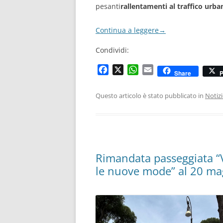
pesanti
rallentamenti al traffico urban
Continua a leggere
→
Condividi:
F
X
W
E
Share
P
a
h
m
c
a
a
Questo articolo è stato pubblicato in
Notiz
e
t
i
b
s
l
o
A
o
p
k
p
Rimandata passeggiata “V
le nuove mode” al 20 ma