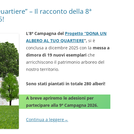
artiere” – Il racconto della 8ª
5!
L’8ª Campagna del
Progetto “DONA UN
ALBERO AL TUO QUARTIERE
“,
si è
conclusa a dicembre 2025 con la
messa a
dimora di 19 nuovi esemplari
che
arricchiscono il patrimonio arboreo del
nostro territorio.
Sono stati piantati in totale 280 alberi!
A breve apriremo le adesioni per
partecipare alla 9ª Campagna 2026.
Continua a leggere
→