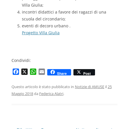
Villa Giulia;
incontri didattici a favore dei ragazzi di una
scuola del circondario;
eventi di decoro urbano .
Progetto Villa Giulia
Condividi:
F
X
W
E
Share
Post
a
h
m
c
a
a
Questo articolo è stato pubblicato in
Notizie di AMUSE
il
25
e
t
i
Maggio 2018
da
Federica Alatri
.
b
s
l
o
A
o
p
k
p