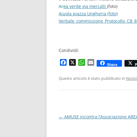
Ar
ea
verde via mercalli
(foto)
Aiuola piazza Ungheria (foto)
Verbale_commissione_Protocollo_CB_
Condividi:
F
X
W
E
Share
P
a
h
m
c
a
a
Questo articolo è stato pubblicato in
Notiz
e
t
i
b
s
l
o
A
o
p
k
p
Navigazione
←
AMUSE incontra l’Associazione ARE
articolo