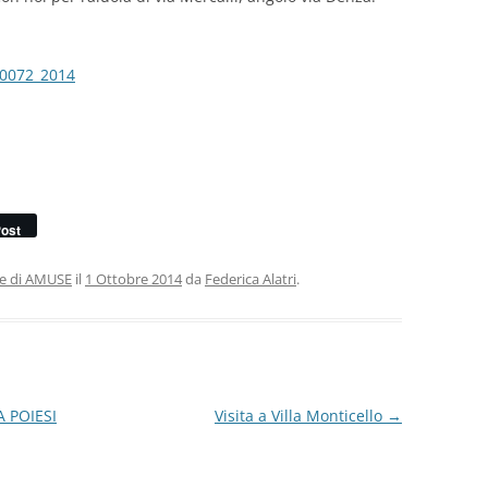
80072_2014
ost
ie di AMUSE
il
1 Ottobre 2014
da
Federica Alatri
.
A POIESI
Visita a Villa Monticello
→