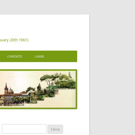
nuary 20th 1961)
CONTATTI
LOGIN
 DI AMUSE
VITI A AMUSE
VA LA TUA ISCRIZIONE
TO
NI UN PROGETTO
MENTAZIONE
RISERVATA
Ricerca
per: