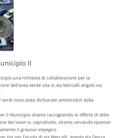
DECORO E VERDE URBANO
APPUNTAMENTI AMUSE
INIZIATIVE
AMUSE FA RETE
PROGETTI CONCLUSI
nicipio II
ipio una richiesta di collaborazione per la
ione dell’area verde sita in via Mercalli angolo via
.
 verdi sono state dichiarate ammissibili dalla
on il Municipio stiamo raccogliendo le offerte di ditte
ione dei lavori e, soprattutto, stiamo cercando sponsor
icamente il gravoso impegno.
on noi per l’aiuola di via Mercalli, angolo via Denza.